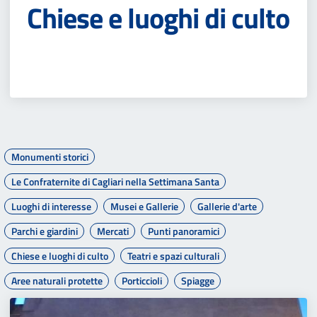
Chiese e luoghi di culto
Monumenti storici
Le Confraternite di Cagliari nella Settimana Santa
Luoghi di interesse
Musei e Gallerie
Gallerie d'arte
Parchi e giardini
Mercati
Punti panoramici
Chiese e luoghi di culto
Teatri e spazi culturali
Aree naturali protette
Porticcioli
Spiagge