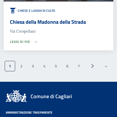
CHIESE E LUOGHI DI CULTO
Chiesa della Madonna della Strada
Via Crespellani
LEGGI DI PIÙ
1
2
3
4
5
6
7
»
››
Ultima
Comune di Cagliari
AMMINISTRAZIONE TRASPARENTE