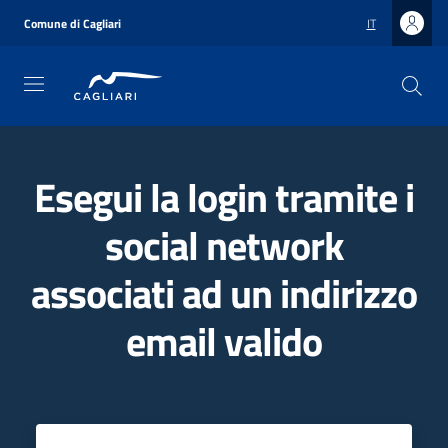
Salta
al
Comune di Cagliari
IT
contenuto
principale
Esegui la login tramite i
social network
associati ad un indirizzo
email valido