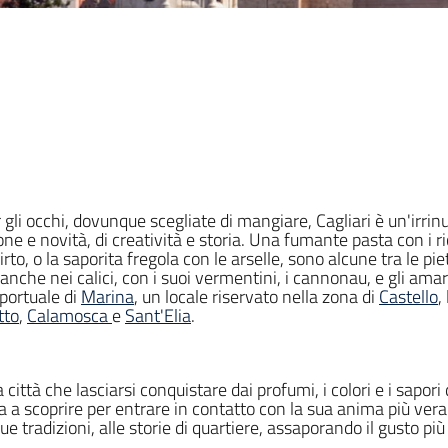
 gli occhi, dovunque scegliate di mangiare, Cagliari è un'irrinu
one e novità, di creatività e storia. Una fumante pasta con i r
rto, o la saporita fregola con le arselle, sono alcune tra le p
nche nei calici, con i suoi vermentini, i cannonau, e gli amari 
 portuale di
Marina
, un locale riservato nella zona di
Castello
,
tto
,
Calamosca
e
Sant'Elia
.
ittà che lasciarsi conquistare dai profumi, i colori e i sapori 
 a scoprire per entrare in contatto con la sua anima più vera.
ue tradizioni, alle storie di quartiere, assaporando il gusto più