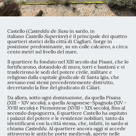
Castello (
Casteddu de Susu
in sardo, in
italiano
Castello Superiore
) è il principale dei quattro
quartieri storici della città di Cagliari. Sorge in
posizione predominante, su un colle calcareo, a circa
cento metri sul livello del mare.
Il quartiere fu fondato nel XIII secolo dai Pisani, che lo
fortificarono, dotandolo di mura, torri e bastioni e vi
trasferirono le sedi del potere civile, militare e
religioso dalla capitale giudicale di Santa Igia, che
avevano essi stessi precedentemente distrutto,
decretando la fine del giudicato di Càlari.
Da allora, sotto ogni dominazione, da quella Pisana
(XIII - XIV secolo), a quella Aragonese-Spagnola (XIV -
XVIII secolo) e Piemontese (XVIII - XIX secolo), fino al
secondo dopoguerra, il quartiere Castello ha ospitato
i palazzi del potere e le residenze nobiliari, tanto da
identificarsi con la città stessa, che, infatti, in sardo si
chiama
Casteddu
. Al quartiere ancora oggi si accede
attraverso le antiche porte medievali, aperte nelle