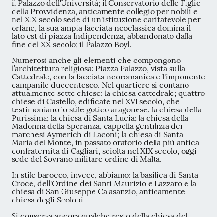
il Palazzo dell'Università; il Conservatorio delle Figlie
della Provvidenza, anticamente collegio per nobili e
nel XIX secolo sede di un'istituzione caritatevole per
orfane, la sua ampia facciata neoclassica domina il
lato est di piazza Indipendenza, abbandonato dalla
fine del XX secolo; il Palazzo Boyl.
Numerosi anche gli elementi che compongono
l’architettura religiosa: Piazza Palazzo, vista sulla
Cattedrale, con la facciata neoromanica e l'imponente
campanile duecentesco. Nel quartiere si contano
attualmente sette chiese: la chiesa cattedrale; quattro
chiese di Castello, edificate nel XVI secolo, che
testimoniano lo stile gotico aragonese: la chiesa della
Purissima; la chiesa di Santa Lucia; la chiesa della
Madonna della Speranza, cappella gentilizia dei
marchesi Aymerich di Laconi; la chiesa di Santa
Maria del Monte, in passato oratorio della più antica
confraternita di Cagliari, sciolta nel XIX secolo, oggi
sede del Sovrano militare ordine di Malta.
In stile barocco, invece, abbiamo: la basilica di Santa
Croce, dell'Ordine dei Santi Maurizio e Lazzaro e la
chiesa di San Giuseppe Calasanzio, anticamente
chiesa degli Scolopi.
Si conserva ancora qualche resto della chiesa del