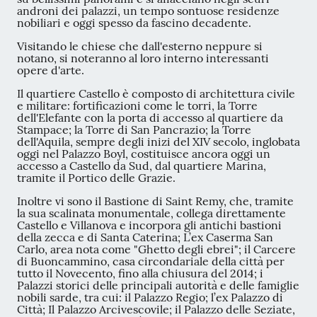
androni dei palazzi, un tempo sontuose residenze
nobiliari e oggi spesso da fascino decadente.
Visitando le chiese che dall'esterno neppure si
notano, si noteranno al loro interno interessanti
opere d'arte.
Il quartiere Castello è composto di architettura civile
e militare: fortificazioni come le torri, la Torre
dell'Elefante con la porta di accesso al quartiere da
Stampace; la Torre di San Pancrazio; la Torre
dell'Aquila, sempre degli inizi del XIV secolo, inglobata
oggi nel Palazzo Boyl, costituisce ancora oggi un
accesso a Castello da Sud, dal quartiere Marina,
tramite il Portico delle Grazie.
Inoltre vi sono il Bastione di Saint Remy, che, tramite
la sua scalinata monumentale, collega direttamente
Castello e Villanova e incorpora gli antichi bastioni
della zecca e di Santa Caterina; L’ex Caserma San
Carlo, area nota come "Ghetto degli ebrei"; il Carcere
di Buoncammino, casa circondariale della città per
tutto il Novecento, fino alla chiusura del 2014; i
Palazzi storici delle principali autorità e delle famiglie
nobili sarde, tra cui: il Palazzo Regio; l’ex Palazzo di
Città; Il Palazzo Arcivescovile; il Palazzo delle Seziate,