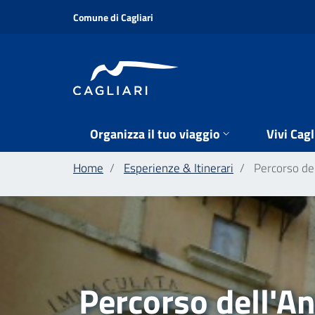
Salta
Comune di Cagliari
al
contenuto
principale
Organizza il tuo viaggio
Vivi Cagl
Home
Esperienze & Itinerari
Percorso dell
Percorso dell'An