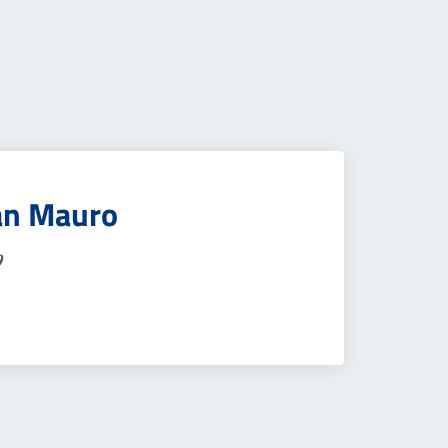
San Mauro
9