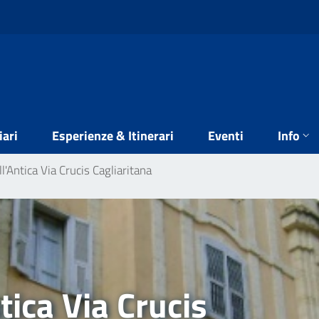
iari
Esperienze & Itinerari
Eventi
Info
'Antica Via Crucis Cagliaritana
tica Via Crucis