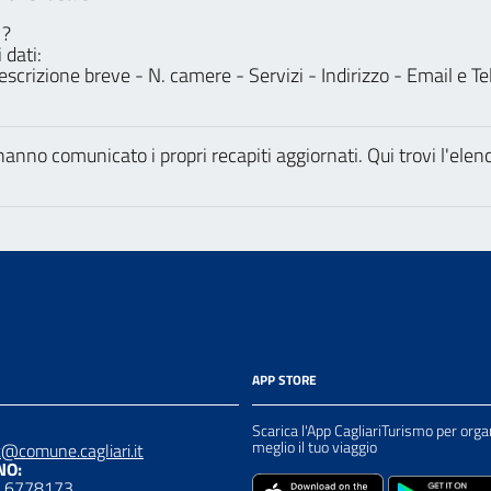
 ?
 dati:
scrizione breve - N. camere - Servizi - Indirizzo - Email e Tel
anno comunicato i propri recapiti aggiornati. Qui trovi l'elen
APP STORE
Scarica l'App CagliariTurismo per orga
meglio il tuo viaggio
t@comune.cagliari.it
NO:
0 6778173