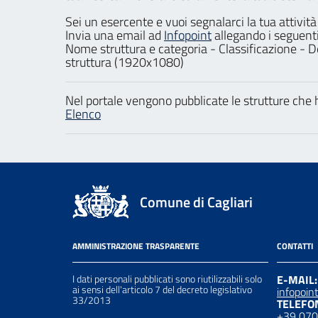
Sei un esercente e vuoi segnalarci la tua attività
Invia una email ad
Infopoint
allegando i seguenti
Nome struttura e categoria - Classificazione - De
struttura (1920x1080)
Nel portale vengono pubblicate le strutture che h
Elenco
Comune di Cagliari
AMMINISTRAZIONE TRASPARENTE
CONTATTI
I dati personali pubblicati sono riutilizzabili solo
E-MAIL:
ai sensi dell'articolo 7 del decreto legislativo
infopoin
33/2013
TELEFO
+39 07