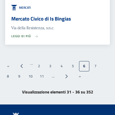
MERCATI
Mercato Civico di Is Bingias
Via della Resistenza, s.n.c.
LEGGI DI PIÙ
…
«
2
3
4
5
6
7
« Prima
‹‹
8
9
10
11
…
»
››
Ultima »
Visualizzazione elementi 31 - 36 su 352