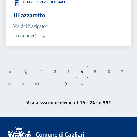
TEATRI E SPAZI CULTURALI
Il Lazzaretto
Via dei Navigatori
LEGGI DI PIÙ
«
1
2
3
4
5
6
7
« Prima
‹‹
8
9
10
…
»
››
Ultima »
Visualizzazione elementi 19 - 24 su 352
Comune di Cagliari