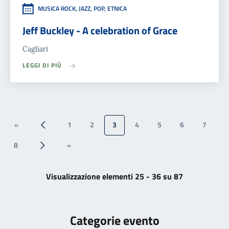
MUSICA ROCK, JAZZ, POP, ETNICA
Jeff Buckley - A celebration of Grace
Cagliari
LEGGI DI PIÙ
«
1
2
3
4
5
6
7
« Prima
‹‹
8
»
››
Ultima »
Visualizzazione elementi 25 - 36 su 87
Categorie evento