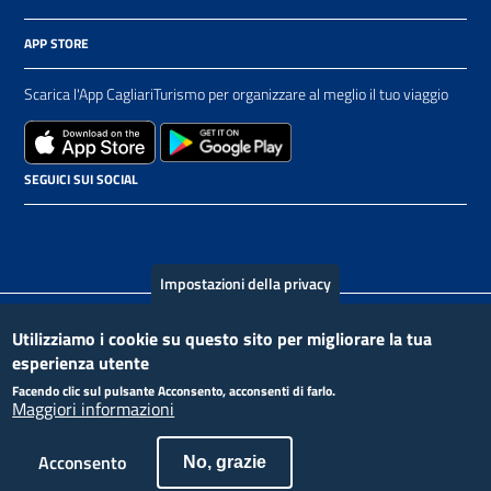
APP STORE
Scarica l'App CagliariTurismo per organizzare al meglio il tuo viaggio
SEGUICI SUI SOCIAL
Impostazioni della privacy
Piè
Contact
Crediti
Privacy Policy
Utilizziamo i cookie su questo sito per migliorare la tua
esperienza utente
di
Facendo clic sul pulsante Acconsento, acconsenti di farlo.
Maggiori informazioni
pagina
Acconsento
No, grazie
“Progetto cofinanziato dall’Unione europea - Fondi Strutturali e di Investimento Europei | Programma Operativo Città
Metropolitane 2014-2020”