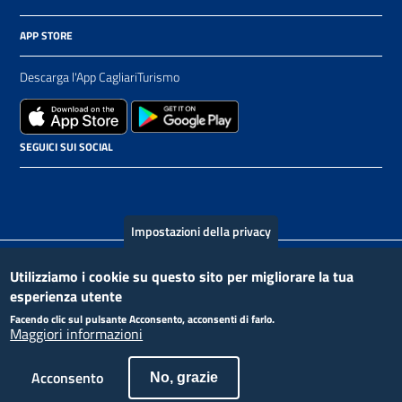
APP STORE
Descarga l'App CagliariTurismo
SEGUICI SUI SOCIAL
Impostazioni della privacy
Piè
Utilizziamo i cookie su questo sito per migliorare la tua
Contacto
Crediti
Privacy Policy
esperienza utente
di
Facendo clic sul pulsante Acconsento, acconsenti di farlo.
Maggiori informazioni
pagina
Acconsento
No, grazie
“Progetto cofinanziato dall’Unione europea - Fondi Strutturali e di Investimento Europei | Programma Operativo Città
Metropolitane 2014-2020”