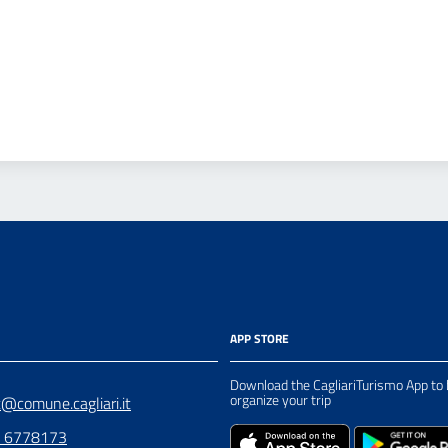
APP STORE
Download the CagliariTurismo App to 
organize your trip
t@comune.cagliari.it
0 6778173