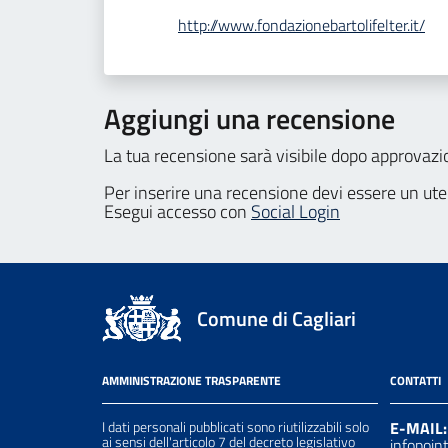
http://www.fondazionebartolifelter.it/
Aggiungi una recensione
La tua recensione sarà visibile dopo approvazi
Per inserire una recensione devi essere un ute
Esegui accesso con
Social Login
Comune di Cagliari
AMMINISTRAZIONE TRASPARENTE
CONTATTI
I dati personali pubblicati sono riutilizzabili solo
E-MAIL:
ai sensi dell'articolo 7 del decreto legislativo
infopoin