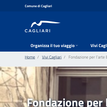
Salta
Comune di Cagliari
al
contenuto
principale
Organizza il tuo viaggio
Vivi Cagl
Home
Vivi Cagliari
Fondazione per l’arte B
Fondazione per l