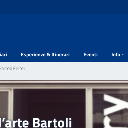
iari
Esperienze & Itinerari
Eventi
Info
artoli Felter
’arte Bartoli