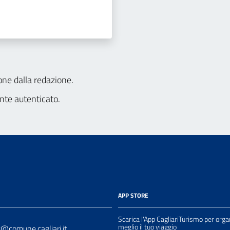
one dalla redazione.
nte autenticato.
APP STORE
Scarica l'App CagliariTurismo per orga
meglio il tuo viaggio
t@comune.cagliari.it