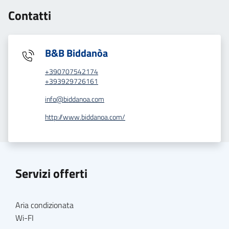
Contatti
B&B Biddanòa
+390707542174
+393929726161
info@biddanoa.com
http://www.biddanoa.com/
Servizi offerti
Aria condizionata
Wi-FI