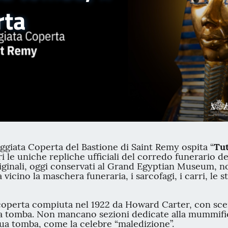
rta
eggiata Coperta del Bastione di Saint Remy ospita “
Tut
i le uniche repliche ufficiali del corredo funerario de
originali, oggi conservati al Grand Egyptian Museum, 
ino la maschera funeraria, i sarcofagi, i carri, le st
coperta compiuta nel 1922 da Howard Carter, con scen
ra tomba. Non mancano sezioni dedicate alla mummificaz
sua tomba, come la celebre “maledizione”.