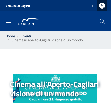
Salta
al
Comune di Cagliari
IT
contenuto
principale
Home
Eventi
Cinema all'Aperto-Cagliari visione di un mondo
Cinema all'Aperto-Cagliari
visione di un mondo