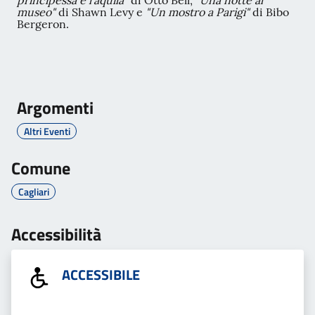
principessa e l'aquila"
di Otto Bell,
"Una notte al
museo"
di Shawn Levy e
"Un mostro a Parigi"
di Bibo
Bergeron.
Argomenti
Altri Eventi
Comune
Cagliari
Accessibilità
ACCESSIBILE