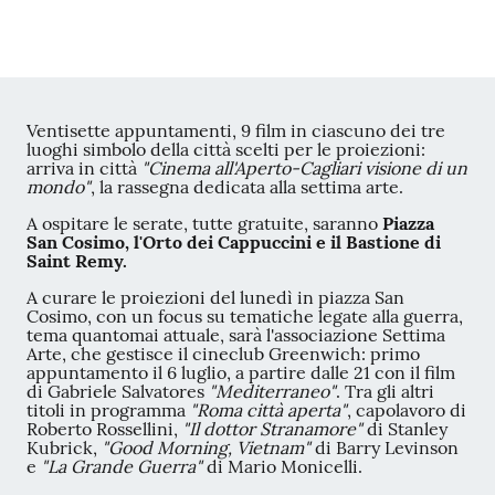
Ventisette appuntamenti, 9 film in ciascuno dei tre
luoghi simbolo della città scelti per le proiezioni:
arriva in città
"Cinema all'Aperto-Cagliari visione di un
mondo"
, la rassegna dedicata alla settima arte.
A ospitare le serate, tutte gratuite, saranno
Piazza
San Cosimo, l'Orto dei Cappuccini e il Bastione di
Saint Remy.
A curare le proiezioni del lunedì in
piazza San
Cosimo, con un focus su tematiche legate alla guerra,
tema quantomai attuale, sarà l'associazione Settima
Arte, che gestisce il cineclub Greenwich: primo
appuntamento il 6 luglio, a partire dalle 21 con il film
di Gabriele Salvatores
"Mediterraneo"
. Tra gli altri
titoli in programma
"Roma città aperta"
, capolavoro di
Roberto Rossellini,
"Il dottor Stranamore"
di Stanley
Kubrick,
"Good Morning, Vietnam"
di Barry Levinson
e
"La Grande Guerra"
di Mario Monicelli.