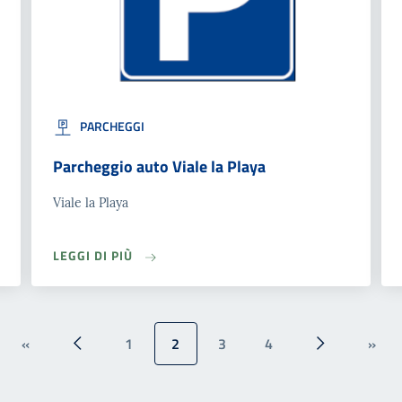
PARCHEGGI
Parcheggio auto Viale la Playa
Viale la Playa
LEGGI DI PIÙ
«
1
2
3
4
»
« Prima
‹‹
››
Ulti